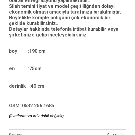
olarak entegrasyonu yapılmaktadır..
Silah temini fiyat ve model çeşitliliğnden dolayı
ekonomik olması amacıyla tarafınıza bırakılmıştır.
Böylelikle komple poligonu çok ekonomik bir
şekilde kurabilirsiniz..
Detaylar hakkında telefonla irtibat kurabilir veya
şirketimize gelip inceleyebilirsiniz.
boy :190
cm
en :75cm
derinlik :40 cm
GSM: 0532 256 1685
(fiyatlarımıza kdv dahil değildir)
Paylaş: