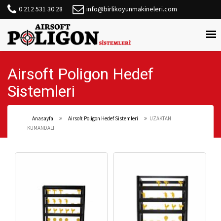
0 212 531 30 28
info@birlikoyunmakineleri.com
Airsoft Poligon Hedef
Sistemleri
Anasayfa
Airsoft Poligon Hedef Sistemleri
UZAKTAN
KUMANDALI